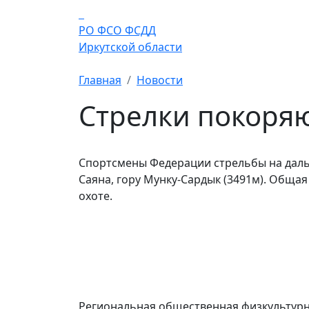
Перейти к основному содержанию
РО ФСО ФСДД
Иркутской области
Главная
Новости
Стрелки покоря
Спортсмены Федерации стрельбы на даль
Саяна, гору Мунку-Сардык (3491м). Обща
охоте.
Региональная общественная физкультурн