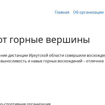
Основная нав
Главная
Об организации
ют горные вершины
ние дистанции Иркутской области совершили восхожд
я выносливость и навык горных восхождений – отличное
о-спортивная организация